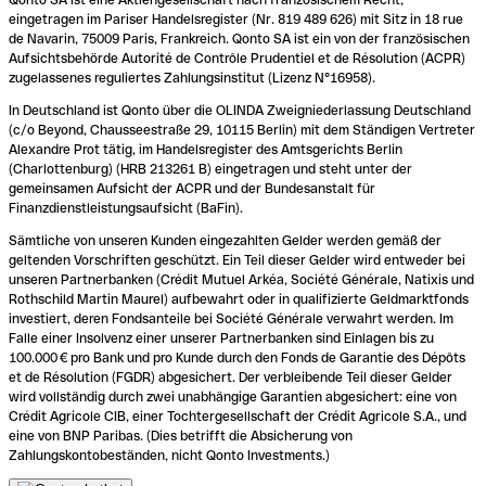
eingetragen im Pariser Handelsregister (Nr. 819 489 626) mit Sitz in 18 rue
de Navarin, 75009 Paris, Frankreich. Qonto SA ist ein von der französischen
Aufsichtsbehörde Autorité de Contrôle Prudentiel et de Résolution (ACPR)
zugelassenes reguliertes Zahlungsinstitut (Lizenz N°16958).
In Deutschland ist Qonto über die OLINDA Zweigniederlassung Deutschland
(c/o Beyond, Chausseestraße 29, 10115 Berlin) mit dem Ständigen Vertreter
Alexandre Prot tätig, im Handelsregister des Amtsgerichts Berlin
(Charlottenburg) (HRB 213261 B) eingetragen und steht unter der
gemeinsamen Aufsicht der ACPR und der Bundesanstalt für
Finanzdienstleistungsaufsicht (BaFin).
Sämtliche von unseren Kunden eingezahlten Gelder werden gemäß der
geltenden Vorschriften geschützt. Ein Teil dieser Gelder wird entweder bei
unseren Partnerbanken (Crédit Mutuel Arkéa, Société Générale, Natixis und
Rothschild Martin Maurel) aufbewahrt oder in qualifizierte Geldmarktfonds
investiert, deren Fondsanteile bei Société Générale verwahrt werden. Im
Falle einer Insolvenz einer unserer Partnerbanken sind Einlagen bis zu
100.000 € pro Bank und pro Kunde durch den Fonds de Garantie des Dépôts
et de Résolution (FGDR) abgesichert. Der verbleibende Teil dieser Gelder
wird vollständig durch zwei unabhängige Garantien abgesichert: eine von
Crédit Agricole CIB, einer Tochtergesellschaft der Crédit Agricole S.A., und
eine von BNP Paribas. (Dies betrifft die Absicherung von
Zahlungskontobeständen, nicht Qonto Investments.)