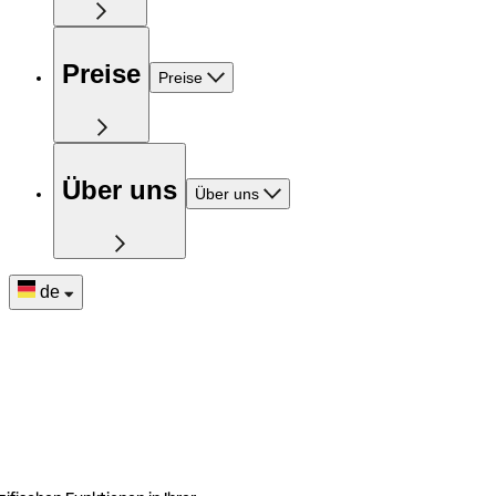
Preise
Preise
Über uns
Über uns
de