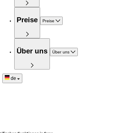
Preise
Preise
Über uns
Über uns
de