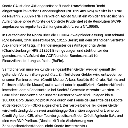
Qonto SA ist eine Aktiengesellschaft nach französischem Recht,
eingetragen im Pariser Handelsregister (Nr. 819 489 626) mit Sitz in 18 rue
de Navarin, 75009 Paris, Frankreich. Qonto SA ist ein von der französischen
Aufsichtsbehörde Autorité de Contrôle Prudentiel et de Résolution (ACPR)
zugelassenes reguliertes Zahlungsinstitut (Lizenz N°16958).
In Deutschland ist Qonto über die OLINDA Zweigniederlassung Deutschland
(c/o Beyond, Chausseestraße 29, 10115 Berlin) mit dem Ständigen Vertreter
Alexandre Prot tätig, im Handelsregister des Amtsgerichts Berlin
(Charlottenburg) (HRB 213261 B) eingetragen und steht unter der
gemeinsamen Aufsicht der ACPR und der Bundesanstalt für
Finanzdienstleistungsaufsicht (BaFin).
Sämtliche von unseren Kunden eingezahlten Gelder werden gemäß der
geltenden Vorschriften geschützt. Ein Teil dieser Gelder wird entweder bei
unseren Partnerbanken (Crédit Mutuel Arkéa, Société Générale, Natixis und
Rothschild Martin Maurel) aufbewahrt oder in qualifizierte Geldmarktfonds
investiert, deren Fondsanteile bei Société Générale verwahrt werden. Im
Falle einer Insolvenz einer unserer Partnerbanken sind Einlagen bis zu
100.000 € pro Bank und pro Kunde durch den Fonds de Garantie des Dépôts
et de Résolution (FGDR) abgesichert. Der verbleibende Teil dieser Gelder
wird vollständig durch zwei unabhängige Garantien abgesichert: eine von
Crédit Agricole CIB, einer Tochtergesellschaft der Crédit Agricole S.A., und
eine von BNP Paribas. (Dies betrifft die Absicherung von
Zahlungskontobeständen, nicht Qonto Investments.)