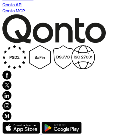
Qonto API
Qonto MCP