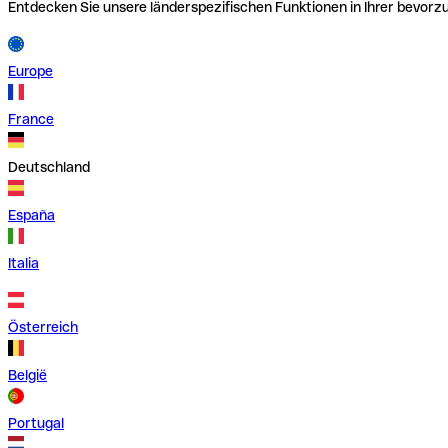
Entdecken Sie unsere länderspezifischen Funktionen in Ihrer bevor
Europe
France
Deutschland
España
Italia
Österreich
België
Portugal