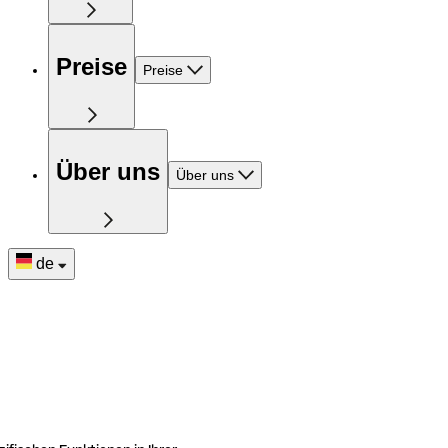
Preise
Preise
Über uns
Über uns
de