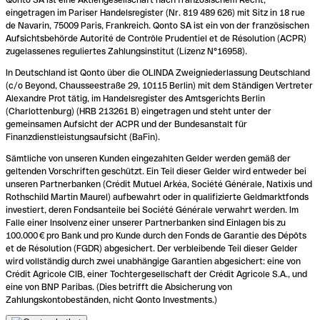
eingetragen im Pariser Handelsregister (Nr. 819 489 626) mit Sitz in 18 rue
de Navarin, 75009 Paris, Frankreich. Qonto SA ist ein von der französischen
Aufsichtsbehörde Autorité de Contrôle Prudentiel et de Résolution (ACPR)
zugelassenes reguliertes Zahlungsinstitut (Lizenz N°16958).
In Deutschland ist Qonto über die OLINDA Zweigniederlassung Deutschland
(c/o Beyond, Chausseestraße 29, 10115 Berlin) mit dem Ständigen Vertreter
Alexandre Prot tätig, im Handelsregister des Amtsgerichts Berlin
(Charlottenburg) (HRB 213261 B) eingetragen und steht unter der
gemeinsamen Aufsicht der ACPR und der Bundesanstalt für
Finanzdienstleistungsaufsicht (BaFin).
Sämtliche von unseren Kunden eingezahlten Gelder werden gemäß der
geltenden Vorschriften geschützt. Ein Teil dieser Gelder wird entweder bei
unseren Partnerbanken (Crédit Mutuel Arkéa, Société Générale, Natixis und
Rothschild Martin Maurel) aufbewahrt oder in qualifizierte Geldmarktfonds
investiert, deren Fondsanteile bei Société Générale verwahrt werden. Im
Falle einer Insolvenz einer unserer Partnerbanken sind Einlagen bis zu
100.000 € pro Bank und pro Kunde durch den Fonds de Garantie des Dépôts
et de Résolution (FGDR) abgesichert. Der verbleibende Teil dieser Gelder
wird vollständig durch zwei unabhängige Garantien abgesichert: eine von
Crédit Agricole CIB, einer Tochtergesellschaft der Crédit Agricole S.A., und
eine von BNP Paribas. (Dies betrifft die Absicherung von
Zahlungskontobeständen, nicht Qonto Investments.)