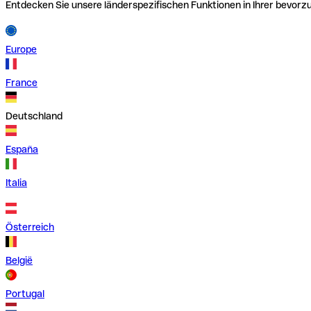
Entdecken Sie unsere länderspezifischen Funktionen in Ihrer bevor
Europe
France
Deutschland
España
Italia
Österreich
België
Portugal