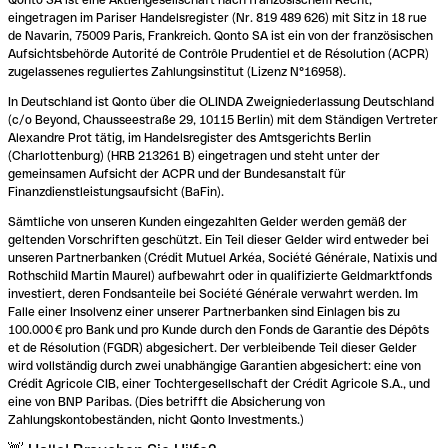
eingetragen im Pariser Handelsregister (Nr. 819 489 626) mit Sitz in 18 rue
de Navarin, 75009 Paris, Frankreich. Qonto SA ist ein von der französischen
Aufsichtsbehörde Autorité de Contrôle Prudentiel et de Résolution (ACPR)
zugelassenes reguliertes Zahlungsinstitut (Lizenz N°16958).
In Deutschland ist Qonto über die OLINDA Zweigniederlassung Deutschland
(c/o Beyond, Chausseestraße 29, 10115 Berlin) mit dem Ständigen Vertreter
Alexandre Prot tätig, im Handelsregister des Amtsgerichts Berlin
(Charlottenburg) (HRB 213261 B) eingetragen und steht unter der
gemeinsamen Aufsicht der ACPR und der Bundesanstalt für
Finanzdienstleistungsaufsicht (BaFin).
Sämtliche von unseren Kunden eingezahlten Gelder werden gemäß der
geltenden Vorschriften geschützt. Ein Teil dieser Gelder wird entweder bei
unseren Partnerbanken (Crédit Mutuel Arkéa, Société Générale, Natixis und
Rothschild Martin Maurel) aufbewahrt oder in qualifizierte Geldmarktfonds
investiert, deren Fondsanteile bei Société Générale verwahrt werden. Im
Falle einer Insolvenz einer unserer Partnerbanken sind Einlagen bis zu
100.000 € pro Bank und pro Kunde durch den Fonds de Garantie des Dépôts
et de Résolution (FGDR) abgesichert. Der verbleibende Teil dieser Gelder
wird vollständig durch zwei unabhängige Garantien abgesichert: eine von
Crédit Agricole CIB, einer Tochtergesellschaft der Crédit Agricole S.A., und
eine von BNP Paribas. (Dies betrifft die Absicherung von
Zahlungskontobeständen, nicht Qonto Investments.)