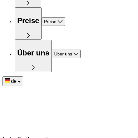
Preise
Preise
Über uns
Über uns
de