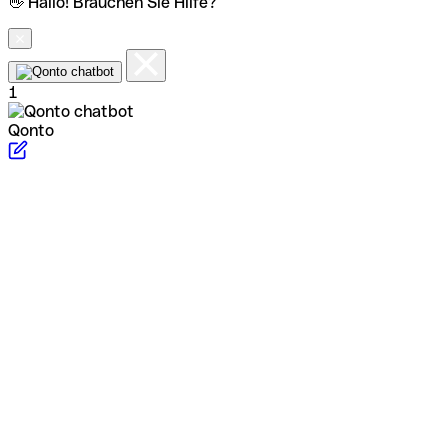
👋 Hallo! Brauchen Sie Hilfe?
1
Qonto