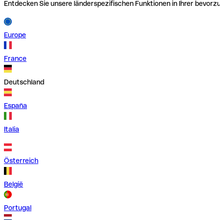
Entdecken Sie unsere länderspezifischen Funktionen in Ihrer bevor
Europe
France
Deutschland
España
Italia
Österreich
België
Portugal