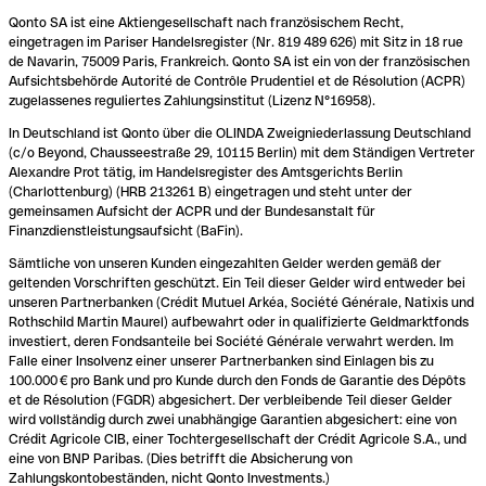
Qonto SA ist eine Aktiengesellschaft nach französischem Recht,
eingetragen im Pariser Handelsregister (Nr. 819 489 626) mit Sitz in 18 rue
de Navarin, 75009 Paris, Frankreich. Qonto SA ist ein von der französischen
Aufsichtsbehörde Autorité de Contrôle Prudentiel et de Résolution (ACPR)
zugelassenes reguliertes Zahlungsinstitut (Lizenz N°16958).
In Deutschland ist Qonto über die OLINDA Zweigniederlassung Deutschland
(c/o Beyond, Chausseestraße 29, 10115 Berlin) mit dem Ständigen Vertreter
Alexandre Prot tätig, im Handelsregister des Amtsgerichts Berlin
(Charlottenburg) (HRB 213261 B) eingetragen und steht unter der
gemeinsamen Aufsicht der ACPR und der Bundesanstalt für
Finanzdienstleistungsaufsicht (BaFin).
Sämtliche von unseren Kunden eingezahlten Gelder werden gemäß der
geltenden Vorschriften geschützt. Ein Teil dieser Gelder wird entweder bei
unseren Partnerbanken (Crédit Mutuel Arkéa, Société Générale, Natixis und
Rothschild Martin Maurel) aufbewahrt oder in qualifizierte Geldmarktfonds
investiert, deren Fondsanteile bei Société Générale verwahrt werden. Im
Falle einer Insolvenz einer unserer Partnerbanken sind Einlagen bis zu
100.000 € pro Bank und pro Kunde durch den Fonds de Garantie des Dépôts
et de Résolution (FGDR) abgesichert. Der verbleibende Teil dieser Gelder
wird vollständig durch zwei unabhängige Garantien abgesichert: eine von
Crédit Agricole CIB, einer Tochtergesellschaft der Crédit Agricole S.A., und
eine von BNP Paribas. (Dies betrifft die Absicherung von
Zahlungskontobeständen, nicht Qonto Investments.)