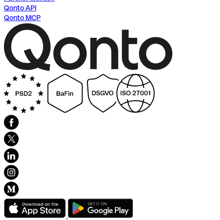
Qonto API
Qonto MCP