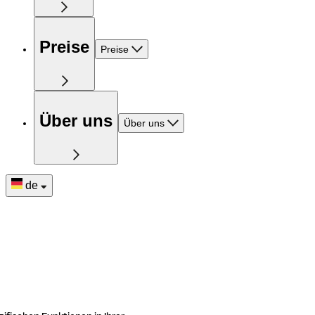
Preise
Preise
Über uns
Über uns
de