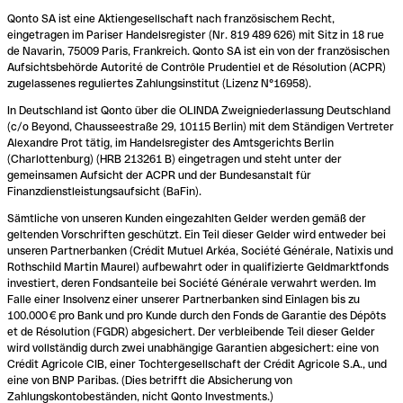
Qonto SA ist eine Aktiengesellschaft nach französischem Recht,
eingetragen im Pariser Handelsregister (Nr. 819 489 626) mit Sitz in 18 rue
de Navarin, 75009 Paris, Frankreich. Qonto SA ist ein von der französischen
Aufsichtsbehörde Autorité de Contrôle Prudentiel et de Résolution (ACPR)
zugelassenes reguliertes Zahlungsinstitut (Lizenz N°16958).
In Deutschland ist Qonto über die OLINDA Zweigniederlassung Deutschland
(c/o Beyond, Chausseestraße 29, 10115 Berlin) mit dem Ständigen Vertreter
Alexandre Prot tätig, im Handelsregister des Amtsgerichts Berlin
(Charlottenburg) (HRB 213261 B) eingetragen und steht unter der
gemeinsamen Aufsicht der ACPR und der Bundesanstalt für
Finanzdienstleistungsaufsicht (BaFin).
Sämtliche von unseren Kunden eingezahlten Gelder werden gemäß der
geltenden Vorschriften geschützt. Ein Teil dieser Gelder wird entweder bei
unseren Partnerbanken (Crédit Mutuel Arkéa, Société Générale, Natixis und
Rothschild Martin Maurel) aufbewahrt oder in qualifizierte Geldmarktfonds
investiert, deren Fondsanteile bei Société Générale verwahrt werden. Im
Falle einer Insolvenz einer unserer Partnerbanken sind Einlagen bis zu
100.000 € pro Bank und pro Kunde durch den Fonds de Garantie des Dépôts
et de Résolution (FGDR) abgesichert. Der verbleibende Teil dieser Gelder
wird vollständig durch zwei unabhängige Garantien abgesichert: eine von
Crédit Agricole CIB, einer Tochtergesellschaft der Crédit Agricole S.A., und
eine von BNP Paribas. (Dies betrifft die Absicherung von
Zahlungskontobeständen, nicht Qonto Investments.)