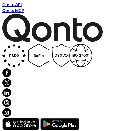
Qonto API
Qonto MCP