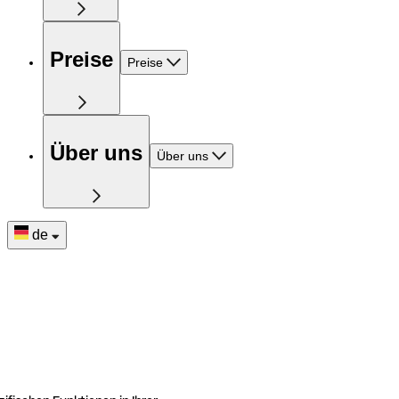
Preise
Preise
Über uns
Über uns
de