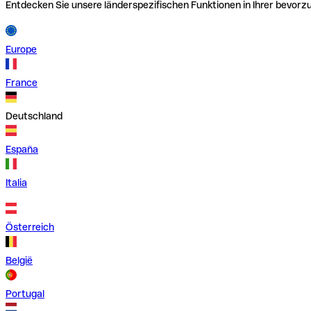
Entdecken Sie unsere länderspezifischen Funktionen in Ihrer bevor
Europe
France
Deutschland
España
Italia
Österreich
België
Portugal