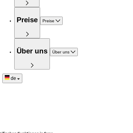
Preise
Preise
Über uns
Über uns
de