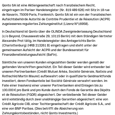
Qonto SA ist eine Aktiengesellschaft nach französischem Recht,
eingetragen im Pariser Handelsregister (Nr. 819 489 626) mit Sitz in 18 rue
de Navarin, 75009 Paris, Frankreich. Qonto SA ist ein von der französischen
Aufsichtsbehörde Autorité de Contrôle Prudentiel et de Résolution (ACPR)
zugelassenes reguliertes Zahlungsinstitut (Lizenz N°16958).
In Deutschland ist Qonto über die OLINDA Zweigniederlassung Deutschland
(c/o Beyond, Chausseestraße 29, 10115 Berlin) mit dem Ständigen Vertreter
Alexandre Prot tätig, im Handelsregister des Amtsgerichts Berlin
(Charlottenburg) (HRB 213261 B) eingetragen und steht unter der
gemeinsamen Aufsicht der ACPR und der Bundesanstalt für
Finanzdienstleistungsaufsicht (BaFin).
Sämtliche von unseren Kunden eingezahlten Gelder werden gemäß der
geltenden Vorschriften geschützt. Ein Teil dieser Gelder wird entweder bei
unseren Partnerbanken (Crédit Mutuel Arkéa, Société Générale, Natixis und
Rothschild Martin Maurel) aufbewahrt oder in qualifizierte Geldmarktfonds
investiert, deren Fondsanteile bei Société Générale verwahrt werden. Im
Falle einer Insolvenz einer unserer Partnerbanken sind Einlagen bis zu
100.000 € pro Bank und pro Kunde durch den Fonds de Garantie des Dépôts
et de Résolution (FGDR) abgesichert. Der verbleibende Teil dieser Gelder
wird vollständig durch zwei unabhängige Garantien abgesichert: eine von
Crédit Agricole CIB, einer Tochtergesellschaft der Crédit Agricole S.A., und
eine von BNP Paribas. (Dies betrifft die Absicherung von
Zahlungskontobeständen, nicht Qonto Investments.)