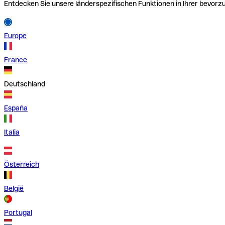
Entdecken Sie unsere länderspezifischen Funktionen in Ihrer bevor
Europe
France
Deutschland
España
Italia
Österreich
België
Portugal