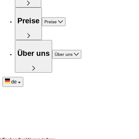
Preise
Preise
Über uns
Über uns
de