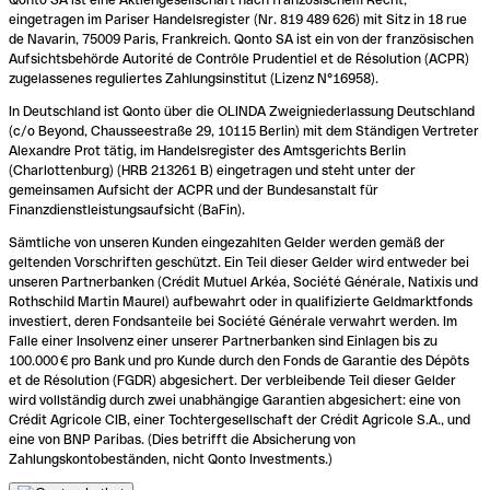
eingetragen im Pariser Handelsregister (Nr. 819 489 626) mit Sitz in 18 rue
de Navarin, 75009 Paris, Frankreich. Qonto SA ist ein von der französischen
Aufsichtsbehörde Autorité de Contrôle Prudentiel et de Résolution (ACPR)
zugelassenes reguliertes Zahlungsinstitut (Lizenz N°16958).
In Deutschland ist Qonto über die OLINDA Zweigniederlassung Deutschland
(c/o Beyond, Chausseestraße 29, 10115 Berlin) mit dem Ständigen Vertreter
Alexandre Prot tätig, im Handelsregister des Amtsgerichts Berlin
(Charlottenburg) (HRB 213261 B) eingetragen und steht unter der
gemeinsamen Aufsicht der ACPR und der Bundesanstalt für
Finanzdienstleistungsaufsicht (BaFin).
Sämtliche von unseren Kunden eingezahlten Gelder werden gemäß der
geltenden Vorschriften geschützt. Ein Teil dieser Gelder wird entweder bei
unseren Partnerbanken (Crédit Mutuel Arkéa, Société Générale, Natixis und
Rothschild Martin Maurel) aufbewahrt oder in qualifizierte Geldmarktfonds
investiert, deren Fondsanteile bei Société Générale verwahrt werden. Im
Falle einer Insolvenz einer unserer Partnerbanken sind Einlagen bis zu
100.000 € pro Bank und pro Kunde durch den Fonds de Garantie des Dépôts
et de Résolution (FGDR) abgesichert. Der verbleibende Teil dieser Gelder
wird vollständig durch zwei unabhängige Garantien abgesichert: eine von
Crédit Agricole CIB, einer Tochtergesellschaft der Crédit Agricole S.A., und
eine von BNP Paribas. (Dies betrifft die Absicherung von
Zahlungskontobeständen, nicht Qonto Investments.)