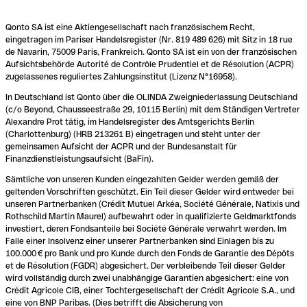
Qonto SA ist eine Aktiengesellschaft nach französischem Recht,
eingetragen im Pariser Handelsregister (Nr. 819 489 626) mit Sitz in 18 rue
de Navarin, 75009 Paris, Frankreich. Qonto SA ist ein von der französischen
Aufsichtsbehörde Autorité de Contrôle Prudentiel et de Résolution (ACPR)
zugelassenes reguliertes Zahlungsinstitut (Lizenz N°16958).
In Deutschland ist Qonto über die OLINDA Zweigniederlassung Deutschland
(c/o Beyond, Chausseestraße 29, 10115 Berlin) mit dem Ständigen Vertreter
Alexandre Prot tätig, im Handelsregister des Amtsgerichts Berlin
(Charlottenburg) (HRB 213261 B) eingetragen und steht unter der
gemeinsamen Aufsicht der ACPR und der Bundesanstalt für
Finanzdienstleistungsaufsicht (BaFin).
Sämtliche von unseren Kunden eingezahlten Gelder werden gemäß der
geltenden Vorschriften geschützt. Ein Teil dieser Gelder wird entweder bei
unseren Partnerbanken (Crédit Mutuel Arkéa, Société Générale, Natixis und
Rothschild Martin Maurel) aufbewahrt oder in qualifizierte Geldmarktfonds
investiert, deren Fondsanteile bei Société Générale verwahrt werden. Im
Falle einer Insolvenz einer unserer Partnerbanken sind Einlagen bis zu
100.000 € pro Bank und pro Kunde durch den Fonds de Garantie des Dépôts
et de Résolution (FGDR) abgesichert. Der verbleibende Teil dieser Gelder
wird vollständig durch zwei unabhängige Garantien abgesichert: eine von
Crédit Agricole CIB, einer Tochtergesellschaft der Crédit Agricole S.A., und
eine von BNP Paribas. (Dies betrifft die Absicherung von