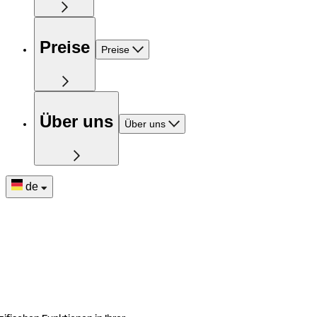
Preise
Preise
Über uns
Über uns
de