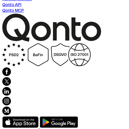
Qonto API
Qonto MCP