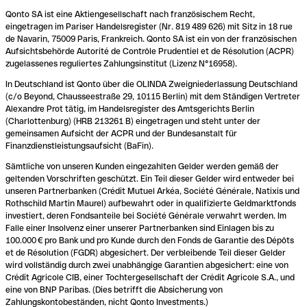
Qonto SA ist eine Aktiengesellschaft nach französischem Recht,
eingetragen im Pariser Handelsregister (Nr. 819 489 626) mit Sitz in 18 rue
de Navarin, 75009 Paris, Frankreich. Qonto SA ist ein von der französischen
Aufsichtsbehörde Autorité de Contrôle Prudentiel et de Résolution (ACPR)
zugelassenes reguliertes Zahlungsinstitut (Lizenz N°16958).
In Deutschland ist Qonto über die OLINDA Zweigniederlassung Deutschland
(c/o Beyond, Chausseestraße 29, 10115 Berlin) mit dem Ständigen Vertreter
Alexandre Prot tätig, im Handelsregister des Amtsgerichts Berlin
(Charlottenburg) (HRB 213261 B) eingetragen und steht unter der
gemeinsamen Aufsicht der ACPR und der Bundesanstalt für
Finanzdienstleistungsaufsicht (BaFin).
Sämtliche von unseren Kunden eingezahlten Gelder werden gemäß der
geltenden Vorschriften geschützt. Ein Teil dieser Gelder wird entweder bei
unseren Partnerbanken (Crédit Mutuel Arkéa, Société Générale, Natixis und
Rothschild Martin Maurel) aufbewahrt oder in qualifizierte Geldmarktfonds
investiert, deren Fondsanteile bei Société Générale verwahrt werden. Im
Falle einer Insolvenz einer unserer Partnerbanken sind Einlagen bis zu
100.000 € pro Bank und pro Kunde durch den Fonds de Garantie des Dépôts
et de Résolution (FGDR) abgesichert. Der verbleibende Teil dieser Gelder
wird vollständig durch zwei unabhängige Garantien abgesichert: eine von
Crédit Agricole CIB, einer Tochtergesellschaft der Crédit Agricole S.A., und
eine von BNP Paribas. (Dies betrifft die Absicherung von
Zahlungskontobeständen, nicht Qonto Investments.)