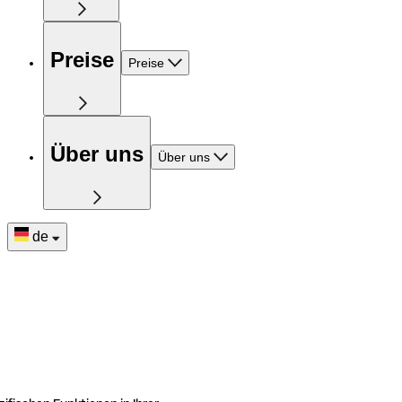
Preise
Preise
Über uns
Über uns
de