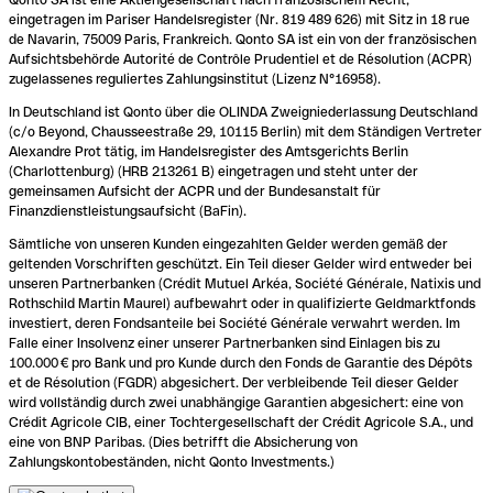
eingetragen im Pariser Handelsregister (Nr. 819 489 626) mit Sitz in 18 rue
de Navarin, 75009 Paris, Frankreich. Qonto SA ist ein von der französischen
Aufsichtsbehörde Autorité de Contrôle Prudentiel et de Résolution (ACPR)
zugelassenes reguliertes Zahlungsinstitut (Lizenz N°16958).
In Deutschland ist Qonto über die OLINDA Zweigniederlassung Deutschland
(c/o Beyond, Chausseestraße 29, 10115 Berlin) mit dem Ständigen Vertreter
Alexandre Prot tätig, im Handelsregister des Amtsgerichts Berlin
(Charlottenburg) (HRB 213261 B) eingetragen und steht unter der
gemeinsamen Aufsicht der ACPR und der Bundesanstalt für
Finanzdienstleistungsaufsicht (BaFin).
Sämtliche von unseren Kunden eingezahlten Gelder werden gemäß der
geltenden Vorschriften geschützt. Ein Teil dieser Gelder wird entweder bei
unseren Partnerbanken (Crédit Mutuel Arkéa, Société Générale, Natixis und
Rothschild Martin Maurel) aufbewahrt oder in qualifizierte Geldmarktfonds
investiert, deren Fondsanteile bei Société Générale verwahrt werden. Im
Falle einer Insolvenz einer unserer Partnerbanken sind Einlagen bis zu
100.000 € pro Bank und pro Kunde durch den Fonds de Garantie des Dépôts
et de Résolution (FGDR) abgesichert. Der verbleibende Teil dieser Gelder
wird vollständig durch zwei unabhängige Garantien abgesichert: eine von
Crédit Agricole CIB, einer Tochtergesellschaft der Crédit Agricole S.A., und
eine von BNP Paribas. (Dies betrifft die Absicherung von
Zahlungskontobeständen, nicht Qonto Investments.)