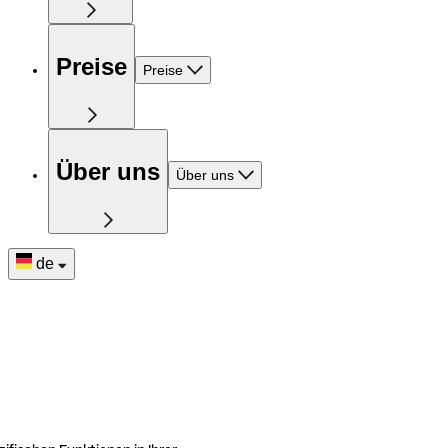
Preise
Preise
Über uns
Über uns
de