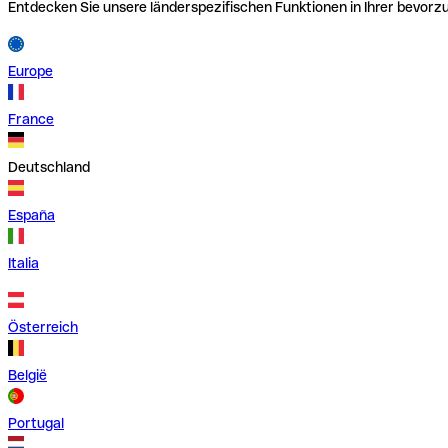
Entdecken Sie unsere länderspezifischen Funktionen in Ihrer bevor
Europe
France
Deutschland
España
Italia
Österreich
België
Portugal