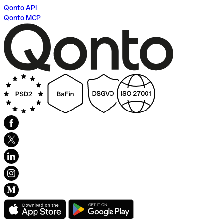
Qonto API
Qonto MCP