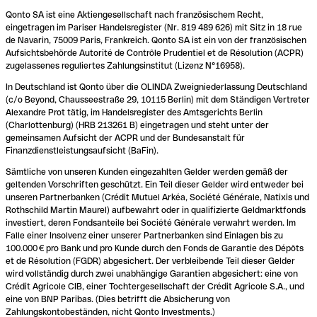
Qonto SA ist eine Aktiengesellschaft nach französischem Recht,
eingetragen im Pariser Handelsregister (Nr. 819 489 626) mit Sitz in 18 rue
de Navarin, 75009 Paris, Frankreich. Qonto SA ist ein von der französischen
Aufsichtsbehörde Autorité de Contrôle Prudentiel et de Résolution (ACPR)
zugelassenes reguliertes Zahlungsinstitut (Lizenz N°16958).
In Deutschland ist Qonto über die OLINDA Zweigniederlassung Deutschland
(c/o Beyond, Chausseestraße 29, 10115 Berlin) mit dem Ständigen Vertreter
Alexandre Prot tätig, im Handelsregister des Amtsgerichts Berlin
(Charlottenburg) (HRB 213261 B) eingetragen und steht unter der
gemeinsamen Aufsicht der ACPR und der Bundesanstalt für
Finanzdienstleistungsaufsicht (BaFin).
Sämtliche von unseren Kunden eingezahlten Gelder werden gemäß der
geltenden Vorschriften geschützt. Ein Teil dieser Gelder wird entweder bei
unseren Partnerbanken (Crédit Mutuel Arkéa, Société Générale, Natixis und
Rothschild Martin Maurel) aufbewahrt oder in qualifizierte Geldmarktfonds
investiert, deren Fondsanteile bei Société Générale verwahrt werden. Im
Falle einer Insolvenz einer unserer Partnerbanken sind Einlagen bis zu
100.000 € pro Bank und pro Kunde durch den Fonds de Garantie des Dépôts
et de Résolution (FGDR) abgesichert. Der verbleibende Teil dieser Gelder
wird vollständig durch zwei unabhängige Garantien abgesichert: eine von
Crédit Agricole CIB, einer Tochtergesellschaft der Crédit Agricole S.A., und
eine von BNP Paribas. (Dies betrifft die Absicherung von
Zahlungskontobeständen, nicht Qonto Investments.)