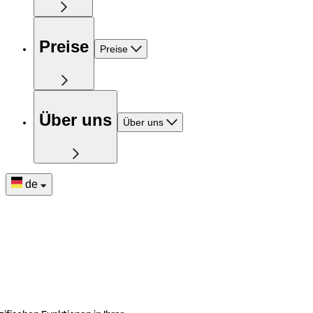
Preise
Preise
Über uns
Über uns
de