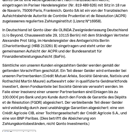
eingetragen im Pariser Handelsregister (Nr. 819 489 626) mit Sitz in 18 rue
de Navarin, 75009 Paris, Frankreich. Qonto SA ist ein von der französischen
Aufsichtsbehörde Autorité de Contrôle Prudentiel et de Résolution (ACPR)
zugelassenes reguliertes Zahlungsinstitut (Lizenz N°16958).
In Deutschland ist Qonto über die OLINDA Zweigniederlassung Deutschland
(c/o Beyond, Chausseestraße 29, 10115 Berlin) mit dem Ständigen Vertreter
Alexandre Prot tätig, im Handelsregister des Amtsgerichts Berlin
(Charlottenburg) (HRB 213261 B) eingetragen und steht unter der
gemeinsamen Aufsicht der ACPR und der Bundesanstalt für
Finanzdienstleistungsaufsicht (BaFin).
Sämtliche von unseren Kunden eingezahlten Gelder werden gemäß der
geltenden Vorschriften geschützt. Ein Teil dieser Gelder wird entweder bei
unseren Partnerbanken (Crédit Mutuel Arkéa, Société Générale, Natixis und
Rothschild Martin Maurel) aufbewahrt oder in qualifizierte Geldmarktfonds
investiert, deren Fondsanteile bei Société Générale verwahrt werden. Im
Falle einer Insolvenz einer unserer Partnerbanken sind Einlagen bis zu
100.000 € pro Bank und pro Kunde durch den Fonds de Garantie des Dépôts
et de Résolution (FGDR) abgesichert. Der verbleibende Teil dieser Gelder
wird vollständig durch zwei unabhängige Garantien abgesichert: eine von
Crédit Agricole CIB, einer Tochtergesellschaft der Crédit Agricole S.A., und
eine von BNP Paribas. (Dies betrifft die Absicherung von
Zahlungskontobeständen, nicht Qonto Investments.)