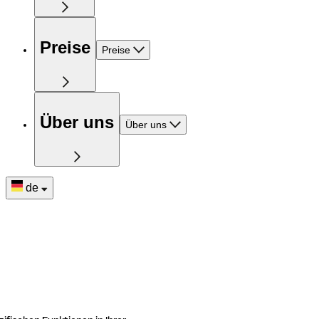
Preise
Preise
Über uns
Über uns
de