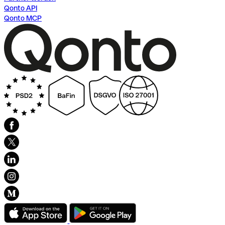
Qonto API
Qonto MCP