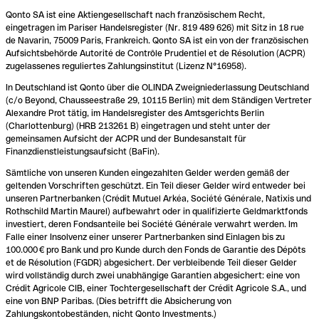
Qonto SA ist eine Aktiengesellschaft nach französischem Recht,
eingetragen im Pariser Handelsregister (Nr. 819 489 626) mit Sitz in 18 rue
de Navarin, 75009 Paris, Frankreich. Qonto SA ist ein von der französischen
Aufsichtsbehörde Autorité de Contrôle Prudentiel et de Résolution (ACPR)
zugelassenes reguliertes Zahlungsinstitut (Lizenz N°16958).
In Deutschland ist Qonto über die OLINDA Zweigniederlassung Deutschland
(c/o Beyond, Chausseestraße 29, 10115 Berlin) mit dem Ständigen Vertreter
Alexandre Prot tätig, im Handelsregister des Amtsgerichts Berlin
(Charlottenburg) (HRB 213261 B) eingetragen und steht unter der
gemeinsamen Aufsicht der ACPR und der Bundesanstalt für
Finanzdienstleistungsaufsicht (BaFin).
Sämtliche von unseren Kunden eingezahlten Gelder werden gemäß der
geltenden Vorschriften geschützt. Ein Teil dieser Gelder wird entweder bei
unseren Partnerbanken (Crédit Mutuel Arkéa, Société Générale, Natixis und
Rothschild Martin Maurel) aufbewahrt oder in qualifizierte Geldmarktfonds
investiert, deren Fondsanteile bei Société Générale verwahrt werden. Im
Falle einer Insolvenz einer unserer Partnerbanken sind Einlagen bis zu
100.000 € pro Bank und pro Kunde durch den Fonds de Garantie des Dépôts
et de Résolution (FGDR) abgesichert. Der verbleibende Teil dieser Gelder
wird vollständig durch zwei unabhängige Garantien abgesichert: eine von
Crédit Agricole CIB, einer Tochtergesellschaft der Crédit Agricole S.A., und
eine von BNP Paribas. (Dies betrifft die Absicherung von
Zahlungskontobeständen, nicht Qonto Investments.)