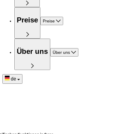
Preise
Preise
Über uns
Über uns
de