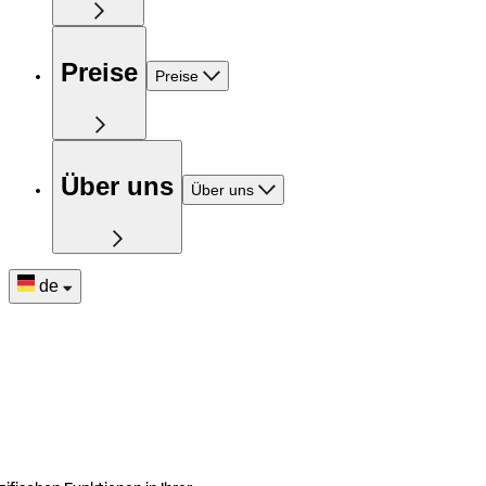
Preise
Preise
Über uns
Über uns
de