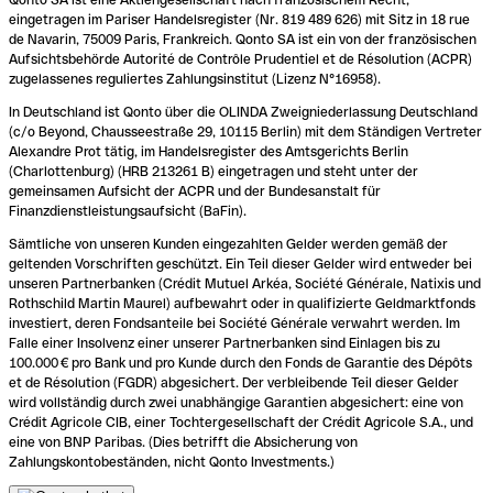
eingetragen im Pariser Handelsregister (Nr. 819 489 626) mit Sitz in 18 rue
de Navarin, 75009 Paris, Frankreich. Qonto SA ist ein von der französischen
Aufsichtsbehörde Autorité de Contrôle Prudentiel et de Résolution (ACPR)
zugelassenes reguliertes Zahlungsinstitut (Lizenz N°16958).
In Deutschland ist Qonto über die OLINDA Zweigniederlassung Deutschland
(c/o Beyond, Chausseestraße 29, 10115 Berlin) mit dem Ständigen Vertreter
Alexandre Prot tätig, im Handelsregister des Amtsgerichts Berlin
(Charlottenburg) (HRB 213261 B) eingetragen und steht unter der
gemeinsamen Aufsicht der ACPR und der Bundesanstalt für
Finanzdienstleistungsaufsicht (BaFin).
Sämtliche von unseren Kunden eingezahlten Gelder werden gemäß der
geltenden Vorschriften geschützt. Ein Teil dieser Gelder wird entweder bei
unseren Partnerbanken (Crédit Mutuel Arkéa, Société Générale, Natixis und
Rothschild Martin Maurel) aufbewahrt oder in qualifizierte Geldmarktfonds
investiert, deren Fondsanteile bei Société Générale verwahrt werden. Im
Falle einer Insolvenz einer unserer Partnerbanken sind Einlagen bis zu
100.000 € pro Bank und pro Kunde durch den Fonds de Garantie des Dépôts
et de Résolution (FGDR) abgesichert. Der verbleibende Teil dieser Gelder
wird vollständig durch zwei unabhängige Garantien abgesichert: eine von
Crédit Agricole CIB, einer Tochtergesellschaft der Crédit Agricole S.A., und
eine von BNP Paribas. (Dies betrifft die Absicherung von
Zahlungskontobeständen, nicht Qonto Investments.)