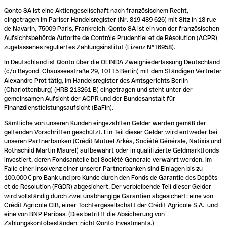
Qonto SA ist eine Aktiengesellschaft nach französischem Recht,
eingetragen im Pariser Handelsregister (Nr. 819 489 626) mit Sitz in 18 rue
de Navarin, 75009 Paris, Frankreich. Qonto SA ist ein von der französischen
Aufsichtsbehörde Autorité de Contrôle Prudentiel et de Résolution (ACPR)
zugelassenes reguliertes Zahlungsinstitut (Lizenz N°16958).
In Deutschland ist Qonto über die OLINDA Zweigniederlassung Deutschland
(c/o Beyond, Chausseestraße 29, 10115 Berlin) mit dem Ständigen Vertreter
Alexandre Prot tätig, im Handelsregister des Amtsgerichts Berlin
(Charlottenburg) (HRB 213261 B) eingetragen und steht unter der
gemeinsamen Aufsicht der ACPR und der Bundesanstalt für
Finanzdienstleistungsaufsicht (BaFin).
Sämtliche von unseren Kunden eingezahlten Gelder werden gemäß der
geltenden Vorschriften geschützt. Ein Teil dieser Gelder wird entweder bei
unseren Partnerbanken (Crédit Mutuel Arkéa, Société Générale, Natixis und
Rothschild Martin Maurel) aufbewahrt oder in qualifizierte Geldmarktfonds
investiert, deren Fondsanteile bei Société Générale verwahrt werden. Im
Falle einer Insolvenz einer unserer Partnerbanken sind Einlagen bis zu
100.000 € pro Bank und pro Kunde durch den Fonds de Garantie des Dépôts
et de Résolution (FGDR) abgesichert. Der verbleibende Teil dieser Gelder
wird vollständig durch zwei unabhängige Garantien abgesichert: eine von
Crédit Agricole CIB, einer Tochtergesellschaft der Crédit Agricole S.A., und
eine von BNP Paribas. (Dies betrifft die Absicherung von
Zahlungskontobeständen, nicht Qonto Investments.)