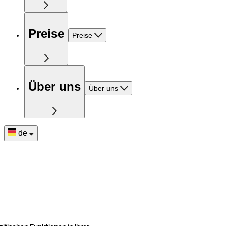
Preise
Preise
Über uns
Über uns
de