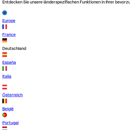
Entdecken Sie unsere länderspezifischen Funktionen in Ihrer bevor
Europe
France
Deutschland
España
Italia
Österreich
België
Portugal