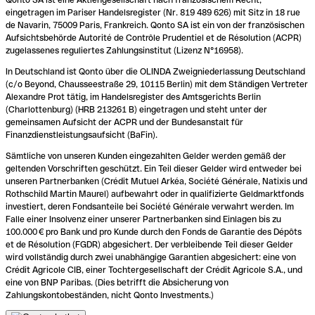
eingetragen im Pariser Handelsregister (Nr. 819 489 626) mit Sitz in 18 rue
de Navarin, 75009 Paris, Frankreich. Qonto SA ist ein von der französischen
Aufsichtsbehörde Autorité de Contrôle Prudentiel et de Résolution (ACPR)
zugelassenes reguliertes Zahlungsinstitut (Lizenz N°16958).
In Deutschland ist Qonto über die OLINDA Zweigniederlassung Deutschland
(c/o Beyond, Chausseestraße 29, 10115 Berlin) mit dem Ständigen Vertreter
Alexandre Prot tätig, im Handelsregister des Amtsgerichts Berlin
(Charlottenburg) (HRB 213261 B) eingetragen und steht unter der
gemeinsamen Aufsicht der ACPR und der Bundesanstalt für
Finanzdienstleistungsaufsicht (BaFin).
Sämtliche von unseren Kunden eingezahlten Gelder werden gemäß der
geltenden Vorschriften geschützt. Ein Teil dieser Gelder wird entweder bei
unseren Partnerbanken (Crédit Mutuel Arkéa, Société Générale, Natixis und
Rothschild Martin Maurel) aufbewahrt oder in qualifizierte Geldmarktfonds
investiert, deren Fondsanteile bei Société Générale verwahrt werden. Im
Falle einer Insolvenz einer unserer Partnerbanken sind Einlagen bis zu
100.000 € pro Bank und pro Kunde durch den Fonds de Garantie des Dépôts
et de Résolution (FGDR) abgesichert. Der verbleibende Teil dieser Gelder
wird vollständig durch zwei unabhängige Garantien abgesichert: eine von
Crédit Agricole CIB, einer Tochtergesellschaft der Crédit Agricole S.A., und
eine von BNP Paribas. (Dies betrifft die Absicherung von
Zahlungskontobeständen, nicht Qonto Investments.)