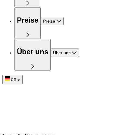
Preise
Preise
Über uns
Über uns
de