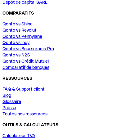
Dépôt de capital SARL
COMPARATIFS
Qonto vs Shine
Qonto vs Revolut
Qonto vs Pennylane
Qonto vs Indy
Qonto vs Boursorama Pro
Qonto vs N26
Qonto vs Crédit Mutuel
Comparatif de banques
RESSOURCES
FAQ & Support client
Blog
Glossaire
Presse
Toutes nos ressources
OUTILS & CALCULATEURS
Calculateur TVA