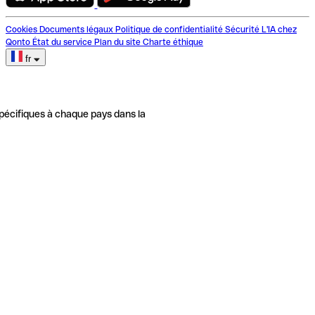
Cookies
Documents légaux
Politique de confidentialité
Sécurité
L'IA chez
Qonto
État du service
Plan du site
Charte éthique
fr
pécifiques à chaque pays dans la