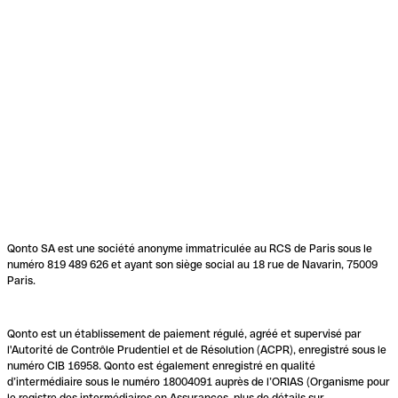
Qonto SA est une société anonyme immatriculée au RCS de Paris sous le
numéro 819 489 626 et ayant son siège social au 18 rue de Navarin, 75009
Paris.
Qonto est un établissement de paiement régulé, agréé et supervisé par
l'Autorité de Contrôle Prudentiel et de Résolution (ACPR), enregistré sous le
numéro CIB 16958. Qonto est également enregistré en qualité
d’intermédiaire sous le numéro 18004091 auprès de l’ORIAS (Organisme pour
le registre des intermédiaires en Assurances, plus de détails sur