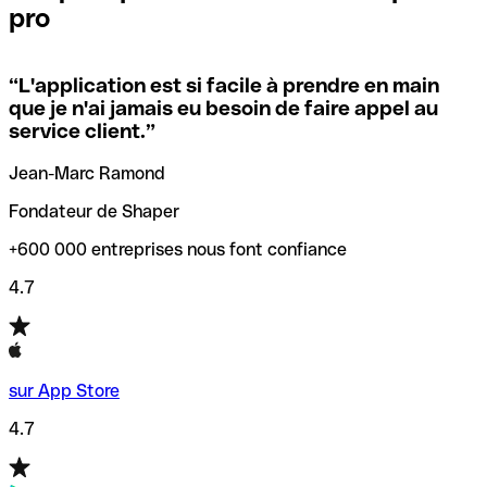
pro
locales.
Pour éviter ces erreurs, Qonto a créé un outil de
vérification/recherche de codes SWIFT. Ainsi, vous pouvez
“
L'application est si facile à prendre en main
Si vous n'êtes pas sûr du code SWIFT que vous devriez
trouver et vérifier vos codes SWIFT avant de réaliser vos
que je n'ai jamais eu besoin de faire appel au
utiliser, nous avons développé un outil de recherche de
transferts d’argent.
service client.
”
codes SWIFT par nom de banque.
Jean-Marc Ramond
Fondateur de Shaper
+600 000 entreprises nous font confiance
4.7
sur App Store
4.7