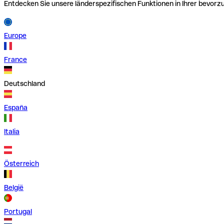
Entdecken Sie unsere länderspezifischen Funktionen in Ihrer bevor
Europe
France
Deutschland
España
Italia
Österreich
België
Portugal