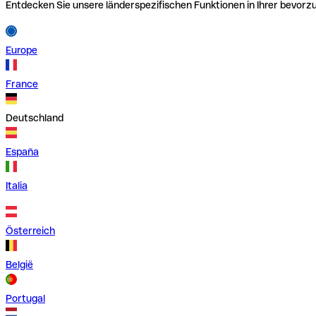
Entdecken Sie unsere länderspezifischen Funktionen in Ihrer bevor
Europe
France
Deutschland
España
Italia
Österreich
België
Portugal