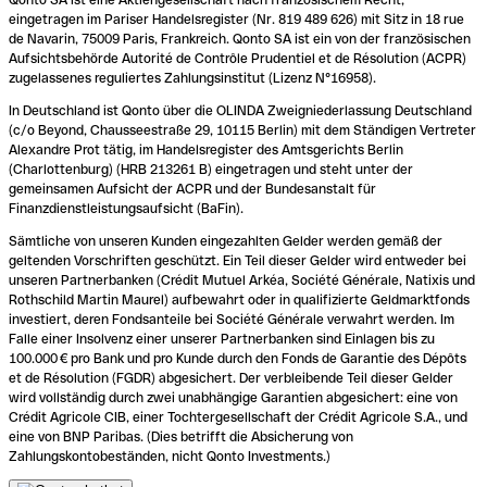
eingetragen im Pariser Handelsregister (Nr. 819 489 626) mit Sitz in 18 rue
de Navarin, 75009 Paris, Frankreich. Qonto SA ist ein von der französischen
Aufsichtsbehörde Autorité de Contrôle Prudentiel et de Résolution (ACPR)
zugelassenes reguliertes Zahlungsinstitut (Lizenz N°16958).
In Deutschland ist Qonto über die OLINDA Zweigniederlassung Deutschland
(c/o Beyond, Chausseestraße 29, 10115 Berlin) mit dem Ständigen Vertreter
Alexandre Prot tätig, im Handelsregister des Amtsgerichts Berlin
(Charlottenburg) (HRB 213261 B) eingetragen und steht unter der
gemeinsamen Aufsicht der ACPR und der Bundesanstalt für
Finanzdienstleistungsaufsicht (BaFin).
Sämtliche von unseren Kunden eingezahlten Gelder werden gemäß der
geltenden Vorschriften geschützt. Ein Teil dieser Gelder wird entweder bei
unseren Partnerbanken (Crédit Mutuel Arkéa, Société Générale, Natixis und
Rothschild Martin Maurel) aufbewahrt oder in qualifizierte Geldmarktfonds
investiert, deren Fondsanteile bei Société Générale verwahrt werden. Im
Falle einer Insolvenz einer unserer Partnerbanken sind Einlagen bis zu
100.000 € pro Bank und pro Kunde durch den Fonds de Garantie des Dépôts
et de Résolution (FGDR) abgesichert. Der verbleibende Teil dieser Gelder
wird vollständig durch zwei unabhängige Garantien abgesichert: eine von
Crédit Agricole CIB, einer Tochtergesellschaft der Crédit Agricole S.A., und
eine von BNP Paribas. (Dies betrifft die Absicherung von
Zahlungskontobeständen, nicht Qonto Investments.)