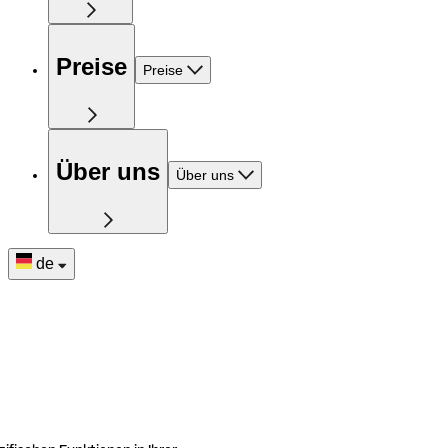
Preise
Preise
Über uns
Über uns
de