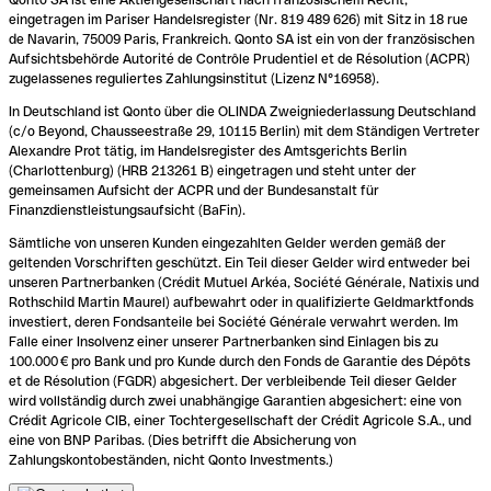
eingetragen im Pariser Handelsregister (Nr. 819 489 626) mit Sitz in 18 rue
de Navarin, 75009 Paris, Frankreich. Qonto SA ist ein von der französischen
Aufsichtsbehörde Autorité de Contrôle Prudentiel et de Résolution (ACPR)
zugelassenes reguliertes Zahlungsinstitut (Lizenz N°16958).
In Deutschland ist Qonto über die OLINDA Zweigniederlassung Deutschland
(c/o Beyond, Chausseestraße 29, 10115 Berlin) mit dem Ständigen Vertreter
Alexandre Prot tätig, im Handelsregister des Amtsgerichts Berlin
(Charlottenburg) (HRB 213261 B) eingetragen und steht unter der
gemeinsamen Aufsicht der ACPR und der Bundesanstalt für
Finanzdienstleistungsaufsicht (BaFin).
Sämtliche von unseren Kunden eingezahlten Gelder werden gemäß der
geltenden Vorschriften geschützt. Ein Teil dieser Gelder wird entweder bei
unseren Partnerbanken (Crédit Mutuel Arkéa, Société Générale, Natixis und
Rothschild Martin Maurel) aufbewahrt oder in qualifizierte Geldmarktfonds
investiert, deren Fondsanteile bei Société Générale verwahrt werden. Im
Falle einer Insolvenz einer unserer Partnerbanken sind Einlagen bis zu
100.000 € pro Bank und pro Kunde durch den Fonds de Garantie des Dépôts
et de Résolution (FGDR) abgesichert. Der verbleibende Teil dieser Gelder
wird vollständig durch zwei unabhängige Garantien abgesichert: eine von
Crédit Agricole CIB, einer Tochtergesellschaft der Crédit Agricole S.A., und
eine von BNP Paribas. (Dies betrifft die Absicherung von
Zahlungskontobeständen, nicht Qonto Investments.)