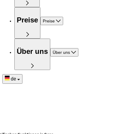
Preise
Preise
Über uns
Über uns
de