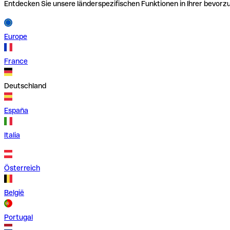
Entdecken Sie unsere länderspezifischen Funktionen in Ihrer bevor
Europe
France
Deutschland
España
Italia
Österreich
België
Portugal