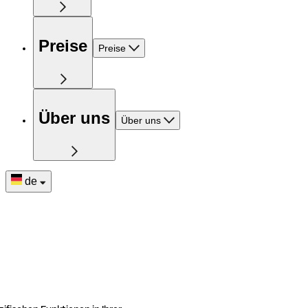
Preise
Preise
Über uns
Über uns
de