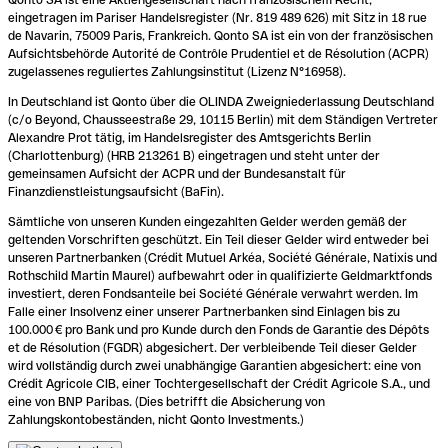
eingetragen im Pariser Handelsregister (Nr. 819 489 626) mit Sitz in 18 rue
de Navarin, 75009 Paris, Frankreich. Qonto SA ist ein von der französischen
Aufsichtsbehörde Autorité de Contrôle Prudentiel et de Résolution (ACPR)
zugelassenes reguliertes Zahlungsinstitut (Lizenz N°16958).
In Deutschland ist Qonto über die OLINDA Zweigniederlassung Deutschland
(c/o Beyond, Chausseestraße 29, 10115 Berlin) mit dem Ständigen Vertreter
Alexandre Prot tätig, im Handelsregister des Amtsgerichts Berlin
(Charlottenburg) (HRB 213261 B) eingetragen und steht unter der
gemeinsamen Aufsicht der ACPR und der Bundesanstalt für
Finanzdienstleistungsaufsicht (BaFin).
Sämtliche von unseren Kunden eingezahlten Gelder werden gemäß der
geltenden Vorschriften geschützt. Ein Teil dieser Gelder wird entweder bei
unseren Partnerbanken (Crédit Mutuel Arkéa, Société Générale, Natixis und
Rothschild Martin Maurel) aufbewahrt oder in qualifizierte Geldmarktfonds
investiert, deren Fondsanteile bei Société Générale verwahrt werden. Im
Falle einer Insolvenz einer unserer Partnerbanken sind Einlagen bis zu
100.000 € pro Bank und pro Kunde durch den Fonds de Garantie des Dépôts
et de Résolution (FGDR) abgesichert. Der verbleibende Teil dieser Gelder
wird vollständig durch zwei unabhängige Garantien abgesichert: eine von
Crédit Agricole CIB, einer Tochtergesellschaft der Crédit Agricole S.A., und
eine von BNP Paribas. (Dies betrifft die Absicherung von
Zahlungskontobeständen, nicht Qonto Investments.)