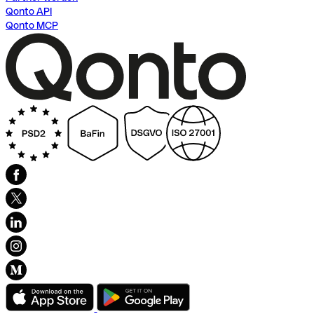
Qonto API
Qonto MCP