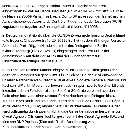
Qonto SA ist eine Aktiengesellschaft nach französischem Recht,
eingetragen im Pariser Handelsregister (Nr. 819 489 626) mit Sitz in 18 rue
de Navarin, 75009 Paris, Frankreich. Qonto SA ist ein von der französischen
Aufsichtsbehörde Autorité de Contrôle Prudentiel et de Résolution (ACPR)
zugelassenes reguliertes Zahlungsinstitut (Lizenz N°16958).
In Deutschland ist Qonto über die OLINDA Zweigniederlassung Deutschland
(c/o Beyond, Chausseestraße 29, 10115 Berlin) mit dem Ständigen Vertreter
Alexandre Prot tätig, im Handelsregister des Amtsgerichts Berlin
(Charlottenburg) (HRB 213261 B) eingetragen und steht unter der
gemeinsamen Aufsicht der ACPR und der Bundesanstalt für
Finanzdienstleistungsaufsicht (BaFin).
Sämtliche von unseren Kunden eingezahlten Gelder werden gemäß der
geltenden Vorschriften geschützt. Ein Teil dieser Gelder wird entweder bei
unseren Partnerbanken (Crédit Mutuel Arkéa, Société Générale, Natixis und
Rothschild Martin Maurel) aufbewahrt oder in qualifizierte Geldmarktfonds
investiert, deren Fondsanteile bei Société Générale verwahrt werden. Im
Falle einer Insolvenz einer unserer Partnerbanken sind Einlagen bis zu
100.000 € pro Bank und pro Kunde durch den Fonds de Garantie des Dépôts
et de Résolution (FGDR) abgesichert. Der verbleibende Teil dieser Gelder
wird vollständig durch zwei unabhängige Garantien abgesichert: eine von
Crédit Agricole CIB, einer Tochtergesellschaft der Crédit Agricole S.A., und
eine von BNP Paribas. (Dies betrifft die Absicherung von
Zahlungskontobeständen, nicht Qonto Investments.)