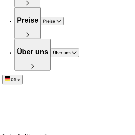
Preise
Preise
Über uns
Über uns
de