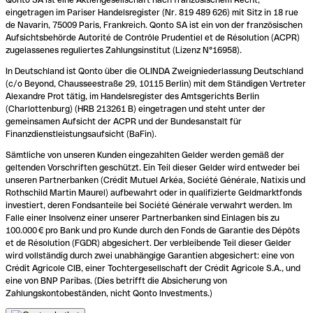
eingetragen im Pariser Handelsregister (Nr. 819 489 626) mit Sitz in 18 rue
de Navarin, 75009 Paris, Frankreich. Qonto SA ist ein von der französischen
Aufsichtsbehörde Autorité de Contrôle Prudentiel et de Résolution (ACPR)
zugelassenes reguliertes Zahlungsinstitut (Lizenz N°16958).
In Deutschland ist Qonto über die OLINDA Zweigniederlassung Deutschland
(c/o Beyond, Chausseestraße 29, 10115 Berlin) mit dem Ständigen Vertreter
Alexandre Prot tätig, im Handelsregister des Amtsgerichts Berlin
(Charlottenburg) (HRB 213261 B) eingetragen und steht unter der
gemeinsamen Aufsicht der ACPR und der Bundesanstalt für
Finanzdienstleistungsaufsicht (BaFin).
Sämtliche von unseren Kunden eingezahlten Gelder werden gemäß der
geltenden Vorschriften geschützt. Ein Teil dieser Gelder wird entweder bei
unseren Partnerbanken (Crédit Mutuel Arkéa, Société Générale, Natixis und
Rothschild Martin Maurel) aufbewahrt oder in qualifizierte Geldmarktfonds
investiert, deren Fondsanteile bei Société Générale verwahrt werden. Im
Falle einer Insolvenz einer unserer Partnerbanken sind Einlagen bis zu
100.000 € pro Bank und pro Kunde durch den Fonds de Garantie des Dépôts
et de Résolution (FGDR) abgesichert. Der verbleibende Teil dieser Gelder
wird vollständig durch zwei unabhängige Garantien abgesichert: eine von
Crédit Agricole CIB, einer Tochtergesellschaft der Crédit Agricole S.A., und
eine von BNP Paribas. (Dies betrifft die Absicherung von
Zahlungskontobeständen, nicht Qonto Investments.)