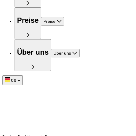
Preise
Preise
Über uns
Über uns
de