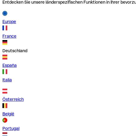
Entdecken Sie unsere länderspezifischen Funktionen in Ihrer bevor
Europe
France
Deutschland
España
Italia
Österreich
België
Portugal