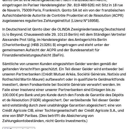
eingetragen im Pariser Handelsregister (Nr. 819 489 626) mit Sitz in 18 rue
de Navarin, 75009 Paris, Frankreich. Qonto SA ist ein von der französischen
Aufsichtsbehörde Autorité de Contrôle Prudentiel et de Résolution (ACPR)
zugelassenes reguliertes Zahlungsinstitut (Lizenz N°16958).
In Deutschland ist Qonto über die OLINDA Zweigniederlassung Deutschland
(c/o Beyond, Chausseestraße 29, 10115 Berlin) mit dem Ständigen Vertreter
Alexandre Prot tätig, im Handelsregister des Amtsgerichts Berlin
(Charlottenburg) (HRB 213261 B) eingetragen und steht unter der
gemeinsamen Aufsicht der ACPR und der Bundesanstalt für
Finanzdienstleistungsaufsicht (BaFin).
Sämtliche von unseren Kunden eingezahlten Gelder werden gemäß der
geltenden Vorschriften geschützt. Ein Teil dieser Gelder wird entweder bei
unseren Partnerbanken (Crédit Mutuel Arkéa, Société Générale, Natixis und
Rothschild Martin Maurel) aufbewahrt oder in qualifizierte Geldmarktfonds
investiert, deren Fondsanteile bei Société Générale verwahrt werden. Im
Falle einer Insolvenz einer unserer Partnerbanken sind Einlagen bis zu
100.000 € pro Bank und pro Kunde durch den Fonds de Garantie des Dépôts
et de Résolution (FGDR) abgesichert. Der verbleibende Teil dieser Gelder
wird vollständig durch zwei unabhängige Garantien abgesichert: eine von
Crédit Agricole CIB, einer Tochtergesellschaft der Crédit Agricole S.A., und
eine von BNP Paribas. (Dies betrifft die Absicherung von
Zahlungskontobeständen, nicht Qonto Investments.)