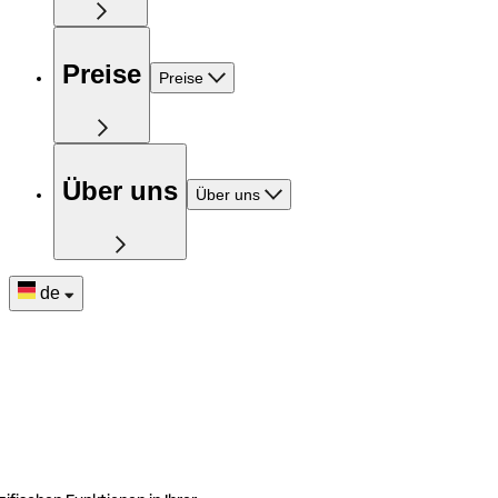
Preise
Preise
Über uns
Über uns
de