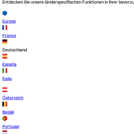
Entdecken Sie unsere länderspezifischen Funktionen in Ihrer bevor
Europe
France
Deutschland
España
Italia
Österreich
België
Portugal