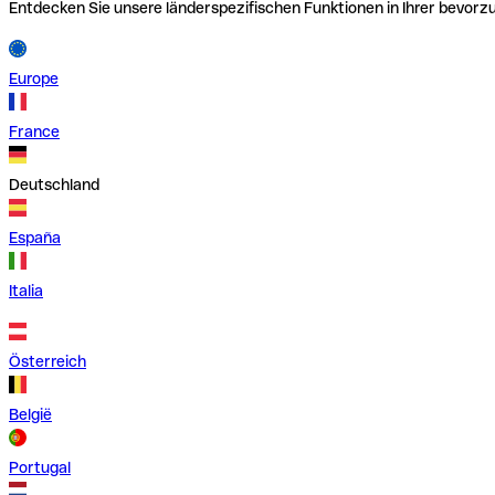
Entdecken Sie unsere länderspezifischen Funktionen in Ihrer bevor
Europe
France
Deutschland
España
Italia
Österreich
België
Portugal