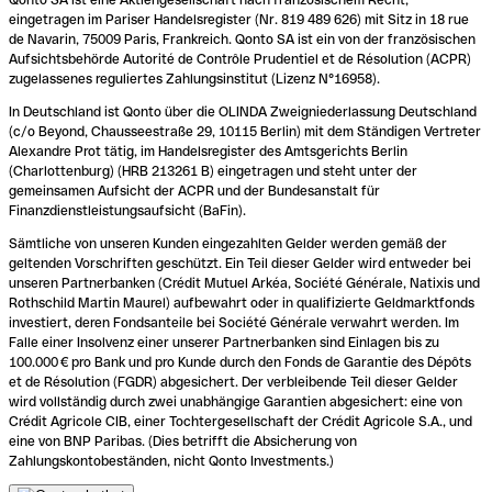
eingetragen im Pariser Handelsregister (Nr. 819 489 626) mit Sitz in 18 rue
de Navarin, 75009 Paris, Frankreich. Qonto SA ist ein von der französischen
Aufsichtsbehörde Autorité de Contrôle Prudentiel et de Résolution (ACPR)
zugelassenes reguliertes Zahlungsinstitut (Lizenz N°16958).
In Deutschland ist Qonto über die OLINDA Zweigniederlassung Deutschland
(c/o Beyond, Chausseestraße 29, 10115 Berlin) mit dem Ständigen Vertreter
Alexandre Prot tätig, im Handelsregister des Amtsgerichts Berlin
(Charlottenburg) (HRB 213261 B) eingetragen und steht unter der
gemeinsamen Aufsicht der ACPR und der Bundesanstalt für
Finanzdienstleistungsaufsicht (BaFin).
Sämtliche von unseren Kunden eingezahlten Gelder werden gemäß der
geltenden Vorschriften geschützt. Ein Teil dieser Gelder wird entweder bei
unseren Partnerbanken (Crédit Mutuel Arkéa, Société Générale, Natixis und
Rothschild Martin Maurel) aufbewahrt oder in qualifizierte Geldmarktfonds
investiert, deren Fondsanteile bei Société Générale verwahrt werden. Im
Falle einer Insolvenz einer unserer Partnerbanken sind Einlagen bis zu
100.000 € pro Bank und pro Kunde durch den Fonds de Garantie des Dépôts
et de Résolution (FGDR) abgesichert. Der verbleibende Teil dieser Gelder
wird vollständig durch zwei unabhängige Garantien abgesichert: eine von
Crédit Agricole CIB, einer Tochtergesellschaft der Crédit Agricole S.A., und
eine von BNP Paribas. (Dies betrifft die Absicherung von
Zahlungskontobeständen, nicht Qonto Investments.)