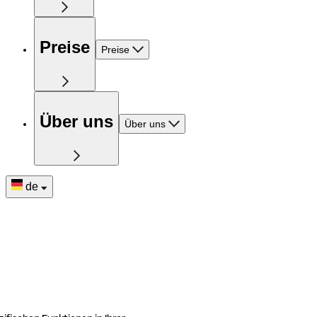
Preise
Preise
Über uns
Über uns
de