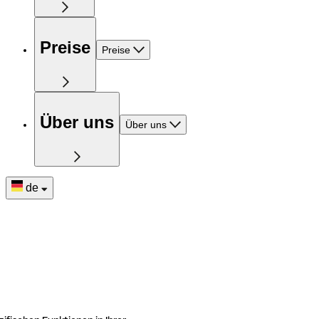
Preise
Preise
Über uns
Über uns
de