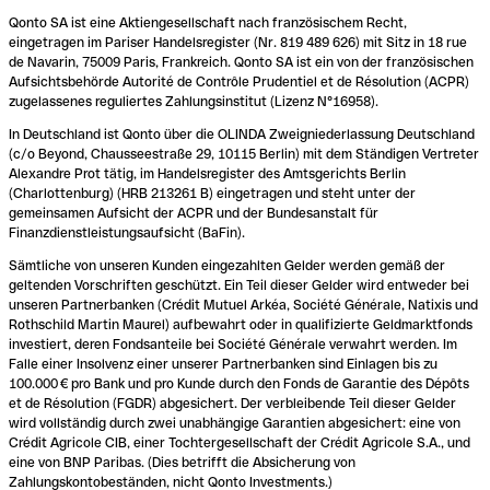
Qonto SA ist eine Aktiengesellschaft nach französischem Recht,
eingetragen im Pariser Handelsregister (Nr. 819 489 626) mit Sitz in 18 rue
de Navarin, 75009 Paris, Frankreich. Qonto SA ist ein von der französischen
Aufsichtsbehörde Autorité de Contrôle Prudentiel et de Résolution (ACPR)
zugelassenes reguliertes Zahlungsinstitut (Lizenz N°16958).
In Deutschland ist Qonto über die OLINDA Zweigniederlassung Deutschland
(c/o Beyond, Chausseestraße 29, 10115 Berlin) mit dem Ständigen Vertreter
Alexandre Prot tätig, im Handelsregister des Amtsgerichts Berlin
(Charlottenburg) (HRB 213261 B) eingetragen und steht unter der
gemeinsamen Aufsicht der ACPR und der Bundesanstalt für
Finanzdienstleistungsaufsicht (BaFin).
Sämtliche von unseren Kunden eingezahlten Gelder werden gemäß der
geltenden Vorschriften geschützt. Ein Teil dieser Gelder wird entweder bei
unseren Partnerbanken (Crédit Mutuel Arkéa, Société Générale, Natixis und
Rothschild Martin Maurel) aufbewahrt oder in qualifizierte Geldmarktfonds
investiert, deren Fondsanteile bei Société Générale verwahrt werden. Im
Falle einer Insolvenz einer unserer Partnerbanken sind Einlagen bis zu
100.000 € pro Bank und pro Kunde durch den Fonds de Garantie des Dépôts
et de Résolution (FGDR) abgesichert. Der verbleibende Teil dieser Gelder
wird vollständig durch zwei unabhängige Garantien abgesichert: eine von
Crédit Agricole CIB, einer Tochtergesellschaft der Crédit Agricole S.A., und
eine von BNP Paribas. (Dies betrifft die Absicherung von
Zahlungskontobeständen, nicht Qonto Investments.)