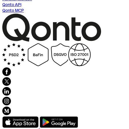
Qonto API
Qonto MCP