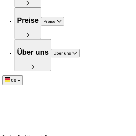
Preise
Preise
Über uns
Über uns
de