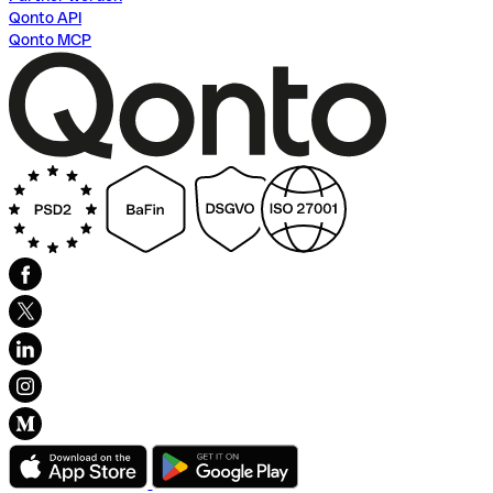
Qonto API
Qonto MCP