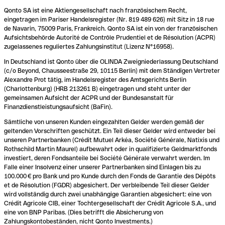
Qonto SA ist eine Aktiengesellschaft nach französischem Recht,
eingetragen im Pariser Handelsregister (Nr. 819 489 626) mit Sitz in 18 rue
de Navarin, 75009 Paris, Frankreich. Qonto SA ist ein von der französischen
Aufsichtsbehörde Autorité de Contrôle Prudentiel et de Résolution (ACPR)
zugelassenes reguliertes Zahlungsinstitut (Lizenz N°16958).
In Deutschland ist Qonto über die OLINDA Zweigniederlassung Deutschland
(c/o Beyond, Chausseestraße 29, 10115 Berlin) mit dem Ständigen Vertreter
Alexandre Prot tätig, im Handelsregister des Amtsgerichts Berlin
(Charlottenburg) (HRB 213261 B) eingetragen und steht unter der
gemeinsamen Aufsicht der ACPR und der Bundesanstalt für
Finanzdienstleistungsaufsicht (BaFin).
Sämtliche von unseren Kunden eingezahlten Gelder werden gemäß der
geltenden Vorschriften geschützt. Ein Teil dieser Gelder wird entweder bei
unseren Partnerbanken (Crédit Mutuel Arkéa, Société Générale, Natixis und
Rothschild Martin Maurel) aufbewahrt oder in qualifizierte Geldmarktfonds
investiert, deren Fondsanteile bei Société Générale verwahrt werden. Im
Falle einer Insolvenz einer unserer Partnerbanken sind Einlagen bis zu
100.000 € pro Bank und pro Kunde durch den Fonds de Garantie des Dépôts
et de Résolution (FGDR) abgesichert. Der verbleibende Teil dieser Gelder
wird vollständig durch zwei unabhängige Garantien abgesichert: eine von
Crédit Agricole CIB, einer Tochtergesellschaft der Crédit Agricole S.A., und
eine von BNP Paribas. (Dies betrifft die Absicherung von
Zahlungskontobeständen, nicht Qonto Investments.)