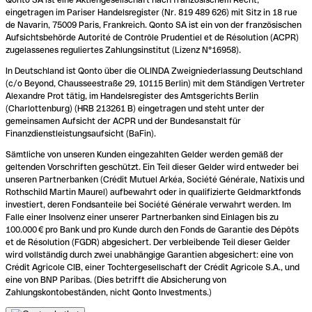
eingetragen im Pariser Handelsregister (Nr. 819 489 626) mit Sitz in 18 rue
de Navarin, 75009 Paris, Frankreich. Qonto SA ist ein von der französischen
Aufsichtsbehörde Autorité de Contrôle Prudentiel et de Résolution (ACPR)
zugelassenes reguliertes Zahlungsinstitut (Lizenz N°16958).
In Deutschland ist Qonto über die OLINDA Zweigniederlassung Deutschland
(c/o Beyond, Chausseestraße 29, 10115 Berlin) mit dem Ständigen Vertreter
Alexandre Prot tätig, im Handelsregister des Amtsgerichts Berlin
(Charlottenburg) (HRB 213261 B) eingetragen und steht unter der
gemeinsamen Aufsicht der ACPR und der Bundesanstalt für
Finanzdienstleistungsaufsicht (BaFin).
Sämtliche von unseren Kunden eingezahlten Gelder werden gemäß der
geltenden Vorschriften geschützt. Ein Teil dieser Gelder wird entweder bei
unseren Partnerbanken (Crédit Mutuel Arkéa, Société Générale, Natixis und
Rothschild Martin Maurel) aufbewahrt oder in qualifizierte Geldmarktfonds
investiert, deren Fondsanteile bei Société Générale verwahrt werden. Im
Falle einer Insolvenz einer unserer Partnerbanken sind Einlagen bis zu
100.000 € pro Bank und pro Kunde durch den Fonds de Garantie des Dépôts
et de Résolution (FGDR) abgesichert. Der verbleibende Teil dieser Gelder
wird vollständig durch zwei unabhängige Garantien abgesichert: eine von
Crédit Agricole CIB, einer Tochtergesellschaft der Crédit Agricole S.A., und
eine von BNP Paribas. (Dies betrifft die Absicherung von
Zahlungskontobeständen, nicht Qonto Investments.)