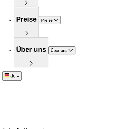
Preise
Preise
Über uns
Über uns
de