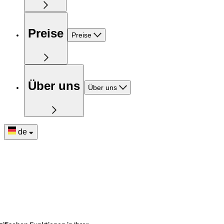
Preise
Preise
Über uns
Über uns
de