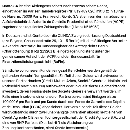
Qonto SA ist eine Aktiengesellschaft nach französischem Recht,
eingetragen im Pariser Handelsregister (Nr. 819 489 626) mit Sitz in 18 rue
de Navarin, 75009 Paris, Frankreich. Qonto SA ist ein von der französischen
Aufsichtsbehörde Autorité de Contrôle Prudentiel et de Résolution (ACPR)
zugelassenes reguliertes Zahlungsinstitut (Lizenz N°16958).
In Deutschland ist Qonto über die OLINDA Zweigniederlassung Deutschland
(c/o Beyond, Chausseestraße 29, 10115 Berlin) mit dem Ständigen Vertreter
Alexandre Prot tätig, im Handelsregister des Amtsgerichts Berlin
(Charlottenburg) (HRB 213261 B) eingetragen und steht unter der
gemeinsamen Aufsicht der ACPR und der Bundesanstalt für
Finanzdienstleistungsaufsicht (BaFin).
Sämtliche von unseren Kunden eingezahlten Gelder werden gemäß der
geltenden Vorschriften geschützt. Ein Teil dieser Gelder wird entweder bei
unseren Partnerbanken (Crédit Mutuel Arkéa, Société Générale, Natixis und
Rothschild Martin Maurel) aufbewahrt oder in qualifizierte Geldmarktfonds
investiert, deren Fondsanteile bei Société Générale verwahrt werden. Im
Falle einer Insolvenz einer unserer Partnerbanken sind Einlagen bis zu
100.000 € pro Bank und pro Kunde durch den Fonds de Garantie des Dépôts
et de Résolution (FGDR) abgesichert. Der verbleibende Teil dieser Gelder
wird vollständig durch zwei unabhängige Garantien abgesichert: eine von
Crédit Agricole CIB, einer Tochtergesellschaft der Crédit Agricole S.A., und
eine von BNP Paribas. (Dies betrifft die Absicherung von
Zahlungskontobeständen, nicht Qonto Investments.)