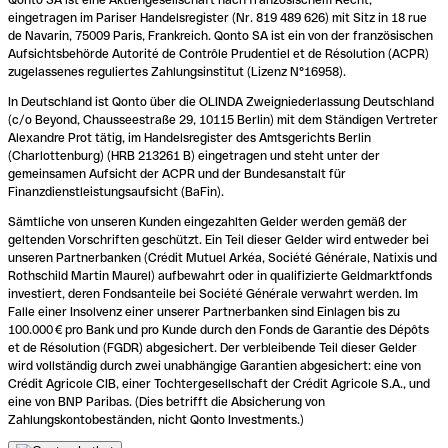
eingetragen im Pariser Handelsregister (Nr. 819 489 626) mit Sitz in 18 rue
de Navarin, 75009 Paris, Frankreich. Qonto SA ist ein von der französischen
Aufsichtsbehörde Autorité de Contrôle Prudentiel et de Résolution (ACPR)
zugelassenes reguliertes Zahlungsinstitut (Lizenz N°16958).
In Deutschland ist Qonto über die OLINDA Zweigniederlassung Deutschland
(c/o Beyond, Chausseestraße 29, 10115 Berlin) mit dem Ständigen Vertreter
Alexandre Prot tätig, im Handelsregister des Amtsgerichts Berlin
(Charlottenburg) (HRB 213261 B) eingetragen und steht unter der
gemeinsamen Aufsicht der ACPR und der Bundesanstalt für
Finanzdienstleistungsaufsicht (BaFin).
Sämtliche von unseren Kunden eingezahlten Gelder werden gemäß der
geltenden Vorschriften geschützt. Ein Teil dieser Gelder wird entweder bei
unseren Partnerbanken (Crédit Mutuel Arkéa, Société Générale, Natixis und
Rothschild Martin Maurel) aufbewahrt oder in qualifizierte Geldmarktfonds
investiert, deren Fondsanteile bei Société Générale verwahrt werden. Im
Falle einer Insolvenz einer unserer Partnerbanken sind Einlagen bis zu
100.000 € pro Bank und pro Kunde durch den Fonds de Garantie des Dépôts
et de Résolution (FGDR) abgesichert. Der verbleibende Teil dieser Gelder
wird vollständig durch zwei unabhängige Garantien abgesichert: eine von
Crédit Agricole CIB, einer Tochtergesellschaft der Crédit Agricole S.A., und
eine von BNP Paribas. (Dies betrifft die Absicherung von
Zahlungskontobeständen, nicht Qonto Investments.)