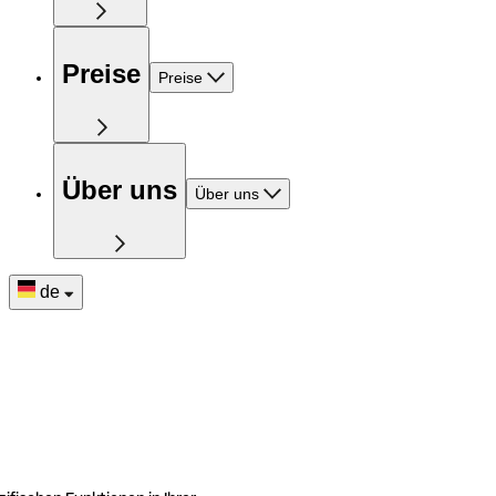
Preise
Preise
Über uns
Über uns
de