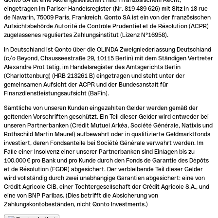
eingetragen im Pariser Handelsregister (Nr. 819 489 626) mit Sitz in 18 rue
de Navarin, 75009 Paris, Frankreich. Qonto SA ist ein von der französischen
Aufsichtsbehörde Autorité de Contrôle Prudentiel et de Résolution (ACPR)
zugelassenes reguliertes Zahlungsinstitut (Lizenz N°16958).
In Deutschland ist Qonto über die OLINDA Zweigniederlassung Deutschland
(c/o Beyond, Chausseestraße 29, 10115 Berlin) mit dem Ständigen Vertreter
Alexandre Prot tätig, im Handelsregister des Amtsgerichts Berlin
(Charlottenburg) (HRB 213261 B) eingetragen und steht unter der
gemeinsamen Aufsicht der ACPR und der Bundesanstalt für
Finanzdienstleistungsaufsicht (BaFin).
Sämtliche von unseren Kunden eingezahlten Gelder werden gemäß der
geltenden Vorschriften geschützt. Ein Teil dieser Gelder wird entweder bei
unseren Partnerbanken (Crédit Mutuel Arkéa, Société Générale, Natixis und
Rothschild Martin Maurel) aufbewahrt oder in qualifizierte Geldmarktfonds
investiert, deren Fondsanteile bei Société Générale verwahrt werden. Im
Falle einer Insolvenz einer unserer Partnerbanken sind Einlagen bis zu
100.000 € pro Bank und pro Kunde durch den Fonds de Garantie des Dépôts
et de Résolution (FGDR) abgesichert. Der verbleibende Teil dieser Gelder
wird vollständig durch zwei unabhängige Garantien abgesichert: eine von
Crédit Agricole CIB, einer Tochtergesellschaft der Crédit Agricole S.A., und
eine von BNP Paribas. (Dies betrifft die Absicherung von
Zahlungskontobeständen, nicht Qonto Investments.)