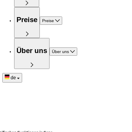
Preise
Preise
Über uns
Über uns
de