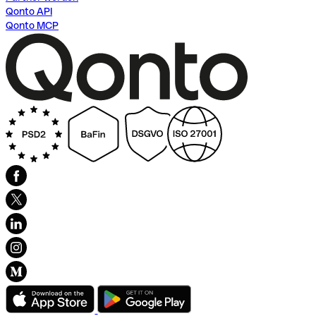
Qonto API
Qonto MCP