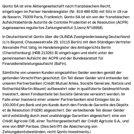
Qonto SA ist eine Aktiengesellschaft nach französischem Recht,
eingetragen im Pariser Handelsregister (Nr. 819 489 626) mit Sitz in 18 rue
de Navarin, 75009 Paris, Frankreich. Qonto SA ist ein von der französischen
Aufsichtsbehörde Autorité de Contrôle Prudentiel et de Résolution (ACPR)
zugelassenes reguliertes Zahlungsinstitut (Lizenz N°16958).
In Deutschland ist Qonto über die OLINDA Zweigniederlassung Deutschland
(c/o Beyond, Chausseestraße 29, 10115 Berlin) mit dem Ständigen Vertreter
Alexandre Prot tätig, im Handelsregister des Amtsgerichts Berlin
(Charlottenburg) (HRB 213261 B) eingetragen und steht unter der
gemeinsamen Aufsicht der ACPR und der Bundesanstalt für
Finanzdienstleistungsaufsicht (BaFin).
Sämtliche von unseren Kunden eingezahlten Gelder werden gemäß der
geltenden Vorschriften geschützt. Ein Teil dieser Gelder wird entweder bei
unseren Partnerbanken (Crédit Mutuel Arkéa, Société Générale, Natixis und
Rothschild Martin Maurel) aufbewahrt oder in qualifizierte Geldmarktfonds
investiert, deren Fondsanteile bei Société Générale verwahrt werden. Im
Falle einer Insolvenz einer unserer Partnerbanken sind Einlagen bis zu
100.000 € pro Bank und pro Kunde durch den Fonds de Garantie des Dépôts
et de Résolution (FGDR) abgesichert. Der verbleibende Teil dieser Gelder
wird vollständig durch zwei unabhängige Garantien abgesichert: eine von
Crédit Agricole CIB, einer Tochtergesellschaft der Crédit Agricole S.A., und
eine von BNP Paribas. (Dies betrifft die Absicherung von
Zahlungskontobeständen, nicht Qonto Investments.)