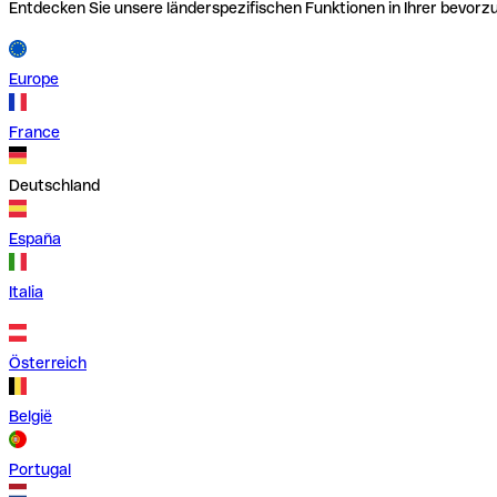
Entdecken Sie unsere länderspezifischen Funktionen in Ihrer bevor
Europe
France
Deutschland
España
Italia
Österreich
België
Portugal