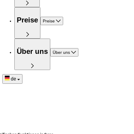
Preise
Preise
Über uns
Über uns
de