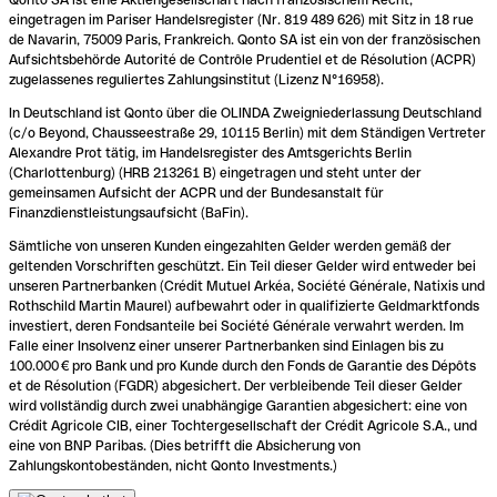
eingetragen im Pariser Handelsregister (Nr. 819 489 626) mit Sitz in 18 rue
de Navarin, 75009 Paris, Frankreich. Qonto SA ist ein von der französischen
Aufsichtsbehörde Autorité de Contrôle Prudentiel et de Résolution (ACPR)
zugelassenes reguliertes Zahlungsinstitut (Lizenz N°16958).
In Deutschland ist Qonto über die OLINDA Zweigniederlassung Deutschland
(c/o Beyond, Chausseestraße 29, 10115 Berlin) mit dem Ständigen Vertreter
Alexandre Prot tätig, im Handelsregister des Amtsgerichts Berlin
(Charlottenburg) (HRB 213261 B) eingetragen und steht unter der
gemeinsamen Aufsicht der ACPR und der Bundesanstalt für
Finanzdienstleistungsaufsicht (BaFin).
Sämtliche von unseren Kunden eingezahlten Gelder werden gemäß der
geltenden Vorschriften geschützt. Ein Teil dieser Gelder wird entweder bei
unseren Partnerbanken (Crédit Mutuel Arkéa, Société Générale, Natixis und
Rothschild Martin Maurel) aufbewahrt oder in qualifizierte Geldmarktfonds
investiert, deren Fondsanteile bei Société Générale verwahrt werden. Im
Falle einer Insolvenz einer unserer Partnerbanken sind Einlagen bis zu
100.000 € pro Bank und pro Kunde durch den Fonds de Garantie des Dépôts
et de Résolution (FGDR) abgesichert. Der verbleibende Teil dieser Gelder
wird vollständig durch zwei unabhängige Garantien abgesichert: eine von
Crédit Agricole CIB, einer Tochtergesellschaft der Crédit Agricole S.A., und
eine von BNP Paribas. (Dies betrifft die Absicherung von
Zahlungskontobeständen, nicht Qonto Investments.)