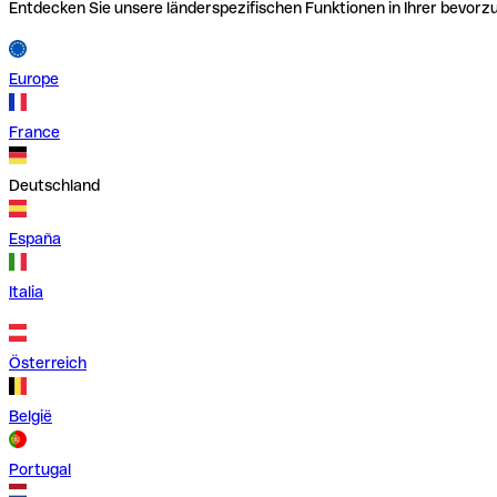
Entdecken Sie unsere länderspezifischen Funktionen in Ihrer bevor
Europe
France
Deutschland
España
Italia
Österreich
België
Portugal