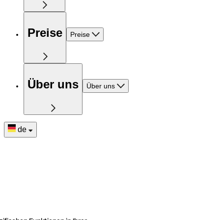
Preise
Preise
Über uns
Über uns
de