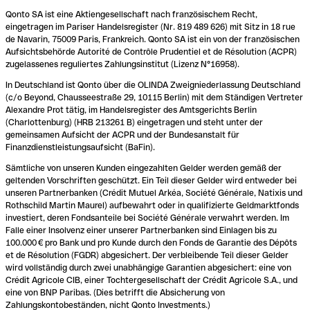
Qonto SA ist eine Aktiengesellschaft nach französischem Recht,
eingetragen im Pariser Handelsregister (Nr. 819 489 626) mit Sitz in 18 rue
de Navarin, 75009 Paris, Frankreich. Qonto SA ist ein von der französischen
Aufsichtsbehörde Autorité de Contrôle Prudentiel et de Résolution (ACPR)
zugelassenes reguliertes Zahlungsinstitut (Lizenz N°16958).
In Deutschland ist Qonto über die OLINDA Zweigniederlassung Deutschland
(c/o Beyond, Chausseestraße 29, 10115 Berlin) mit dem Ständigen Vertreter
Alexandre Prot tätig, im Handelsregister des Amtsgerichts Berlin
(Charlottenburg) (HRB 213261 B) eingetragen und steht unter der
gemeinsamen Aufsicht der ACPR und der Bundesanstalt für
Finanzdienstleistungsaufsicht (BaFin).
Sämtliche von unseren Kunden eingezahlten Gelder werden gemäß der
geltenden Vorschriften geschützt. Ein Teil dieser Gelder wird entweder bei
unseren Partnerbanken (Crédit Mutuel Arkéa, Société Générale, Natixis und
Rothschild Martin Maurel) aufbewahrt oder in qualifizierte Geldmarktfonds
investiert, deren Fondsanteile bei Société Générale verwahrt werden. Im
Falle einer Insolvenz einer unserer Partnerbanken sind Einlagen bis zu
100.000 € pro Bank und pro Kunde durch den Fonds de Garantie des Dépôts
et de Résolution (FGDR) abgesichert. Der verbleibende Teil dieser Gelder
wird vollständig durch zwei unabhängige Garantien abgesichert: eine von
Crédit Agricole CIB, einer Tochtergesellschaft der Crédit Agricole S.A., und
eine von BNP Paribas. (Dies betrifft die Absicherung von
Zahlungskontobeständen, nicht Qonto Investments.)