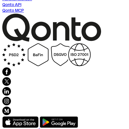
Qonto API
Qonto MCP