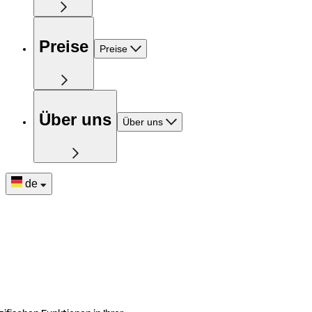
Preise
Preise
Über uns
Über uns
de