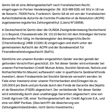
Qonto SA ist eine Aktiengesellschaft nach französischem Recht,
eingetragen im Pariser Handelsregister (Nr. 819 489 626) mit Sitz in 18 rue
de Navarin, 75009 Paris, Frankreich. Qonto SA ist ein von der französischen
Aufsichtsbehörde Autorité de Contrôle Prudentiel et de Résolution (ACPR)
zugelassenes reguliertes Zahlungsinstitut (Lizenz N°16958).
In Deutschland ist Qonto über die OLINDA Zweigniederlassung Deutschland
(c/o Beyond, Chausseestraße 29, 10115 Berlin) mit dem Ständigen Vertreter
Alexandre Prot tätig, im Handelsregister des Amtsgerichts Berlin
(Charlottenburg) (HRB 213261 B) eingetragen und steht unter der
gemeinsamen Aufsicht der ACPR und der Bundesanstalt für
Finanzdienstleistungsaufsicht (BaFin).
Sämtliche von unseren Kunden eingezahlten Gelder werden gemäß der
geltenden Vorschriften geschützt. Ein Teil dieser Gelder wird entweder bei
unseren Partnerbanken (Crédit Mutuel Arkéa, Société Générale, Natixis und
Rothschild Martin Maurel) aufbewahrt oder in qualifizierte Geldmarktfonds
investiert, deren Fondsanteile bei Société Générale verwahrt werden. Im
Falle einer Insolvenz einer unserer Partnerbanken sind Einlagen bis zu
100.000 € pro Bank und pro Kunde durch den Fonds de Garantie des Dépôts
et de Résolution (FGDR) abgesichert. Der verbleibende Teil dieser Gelder
wird vollständig durch zwei unabhängige Garantien abgesichert: eine von
Crédit Agricole CIB, einer Tochtergesellschaft der Crédit Agricole S.A., und
eine von BNP Paribas. (Dies betrifft die Absicherung von
Zahlungskontobeständen, nicht Qonto Investments.)